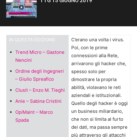
TTG 15 GIUGNO 2019
IN QUESTA EDIZIONE:
C’erano una volta i virus.
Poi, con le prime
Trend Micro – Gastone
connessioni alla Rete,
Nencini
arrivarono gli hacker che,
Ordine degli Ingegneri
spesso solo per
– Giulio Spreafico
dimostrare la propria
abilità, violavano le reti
Clusit – Enzo M. Tieghi
aziendali e istituzionali.
Anie – Sabina Cristini
Quello degli hacker è oggi
un business miliardario,
OpiMaint – Marco
che non si limita al furto
Spada
dei dati, ma passa sempre
più attraverso gli attacchi