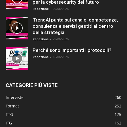
per la cybersecurity del futuro
Redazione
-
29/06/2026
TrendAI punta sul canale: competenze,
consulenza e servizi gestiti al centro
della strategia
Redazione
-
29/06/2026
Perché sono importanti i protocolli?
Redazione
-
16/06/2026
CATEGORIE PIÙ VISTE
Interviste
260
Format
252
TTG
175
ITG
162