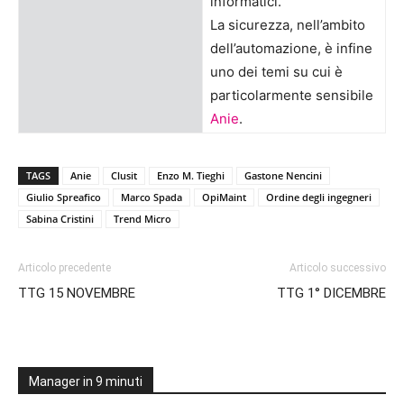
informatici.
La sicurezza, nell’ambito
dell’automazione, è infine
uno dei temi su cui è
particolarmente sensibile
Anie
.
TAGS
Anie
Clusit
Enzo M. Tieghi
Gastone Nencini
Giulio Spreafico
Marco Spada
OpiMaint
Ordine degli ingegneri
Sabina Cristini
Trend Micro
Articolo precedente
Articolo successivo
TTG 15 NOVEMBRE
TTG 1° DICEMBRE
Manager in 9 minuti