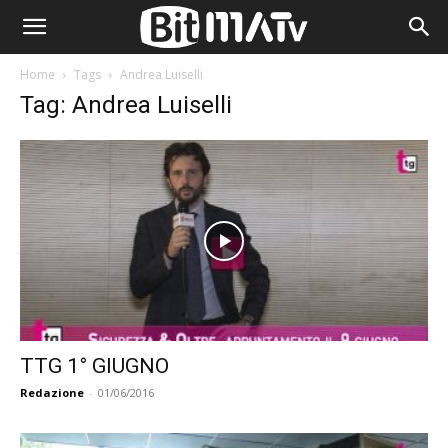
Home
Tags
Andrea Luiselli
Tag: Andrea Luiselli
TTG 1° GIUGNO
Redazione
-
01/06/2016