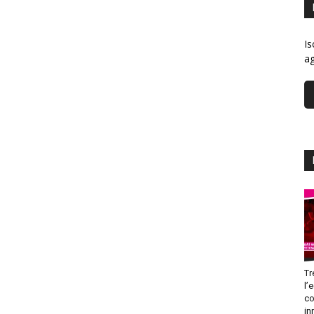
Is
ag
Tr
l’
co
in