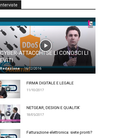
Interviste
CYBER-ATTACCHI SE LI CONOSCI LI
EVITI
Redazione
-
16/12/2016
FIRMA DIGITALE E LEGALE
11/10/2017
NETGEAR, DESIGN E QUALITA’
18/05/2017
Fatturazione elettronica: siete pronti?