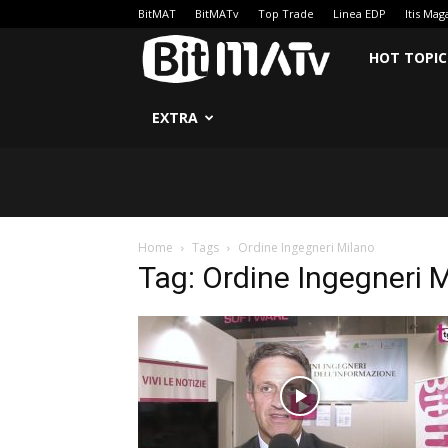
BitMAT
BitMATv
Top Trade
Linea EDP
Itis Mag
BitMATv
HOT TOPIC
EXTRA
Home
Tags
Ordine Ingegneri Milano
Tag: Ordine Ingegneri 