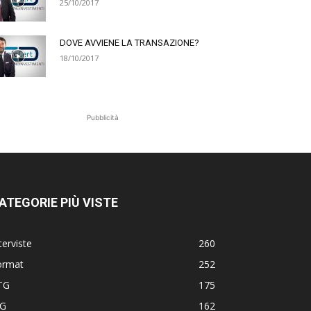
25/10/2017
DOVE AVVIENE LA TRANSAZIONE?
18/10/2017
Pubblicità
ATEGORIE PIÙ VISTE
terviste
260
ormat
252
TG
175
TG
162