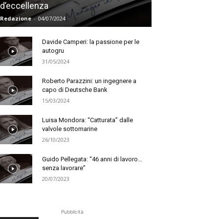
d’eccellenza
Redazione
-
04/07/2024
Davide Camperi: la passione per le
autogru
31/05/2024
Roberto Parazzini: un ingegnere a
capo di Deutsche Bank
15/03/2024
Luisa Mondora: “Catturata” dalle
valvole sottomarine
26/10/2023
Guido Pellegata: “46 anni di lavoro…
senza lavorare”
20/07/2023
Pubblicità