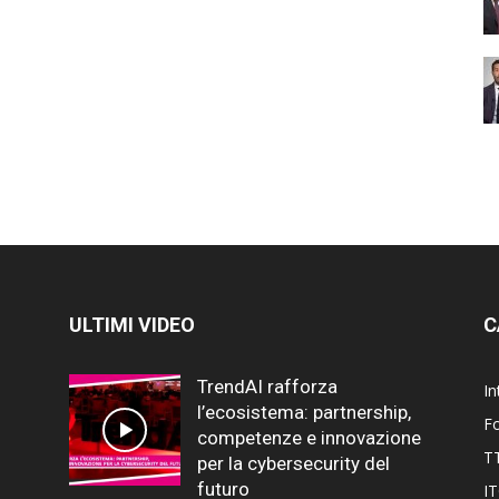
ULTIMI VIDEO
C
TrendAI rafforza
In
l’ecosistema: partnership,
F
competenze e innovazione
T
per la cybersecurity del
futuro
I