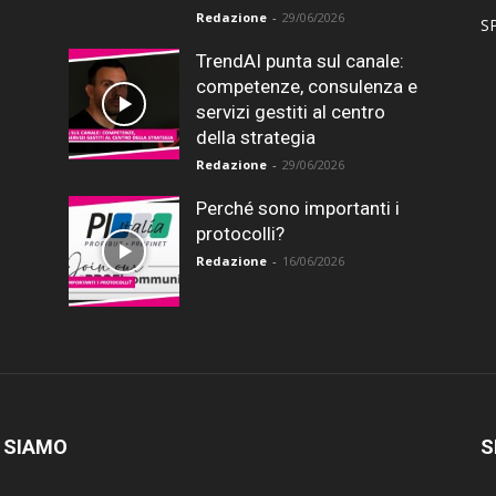
Redazione
-
29/06/2026
SP
TrendAI punta sul canale:
competenze, consulenza e
servizi gestiti al centro
della strategia
Redazione
-
29/06/2026
Perché sono importanti i
protocolli?
Redazione
-
16/06/2026
 SIAMO
S