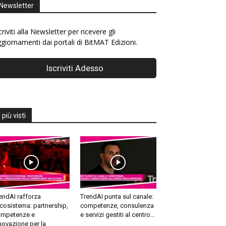
Newsletter
criviti alla Newsletter per ricevere gli
giornamenti dai portali di BitMAT Edizioni.
I più visti
endAI rafforza
TrendAI punta sul canale:
ecosistema: partnership,
competenze, consulenza
mpetenze e
e servizi gestiti al centro...
novazione per la