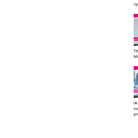
cy
Ti
Mo
IA
no
pr