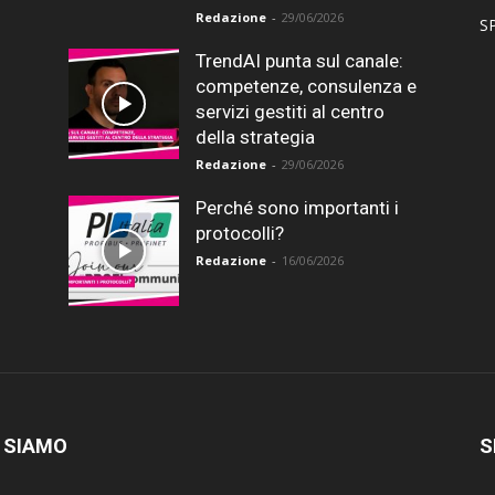
Redazione
-
29/06/2026
SP
TrendAI punta sul canale:
competenze, consulenza e
servizi gestiti al centro
della strategia
Redazione
-
29/06/2026
Perché sono importanti i
protocolli?
Redazione
-
16/06/2026
 SIAMO
S