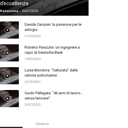
d’eccellenza
Redazione
-
04/07/2024
Davide Camperi: la passione per le
autogru
31/05/2024
Roberto Parazzini: un ingegnere a
capo di Deutsche Bank
15/03/2024
Luisa Mondora: “Catturata” dalle
valvole sottomarine
26/10/2023
Guido Pellegata: “46 anni di lavoro…
senza lavorare”
20/07/2023
Pubblicità