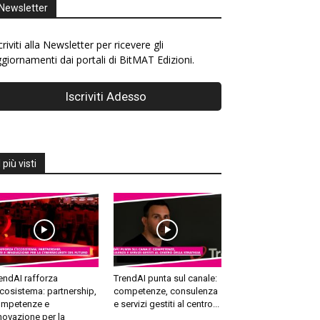
Newsletter
criviti alla Newsletter per ricevere gli
giornamenti dai portali di BitMAT Edizioni.
I più visti
endAI rafforza
TrendAI punta sul canale:
ecosistema: partnership,
competenze, consulenza
mpetenze e
e servizi gestiti al centro...
novazione per la