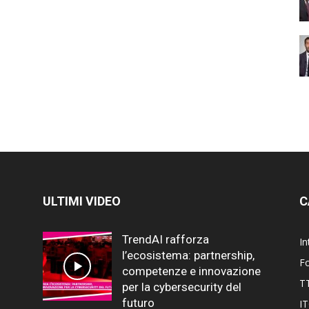
ULTIMI VIDEO
C
TrendAI rafforza
In
l’ecosistema: partnership,
F
competenze e innovazione
T
per la cybersecurity del
futuro
I