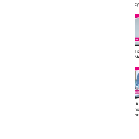
cy
Ti
Mo
IA
no
pr