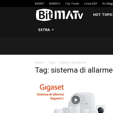
BitMAT
BitMATv
Top Trade
Linea EDP
Itis Mag
BitMATv
HOT TOPIC
EXTRA
Home
Tags
Sistema di allarme
Tag: sistema di allarme