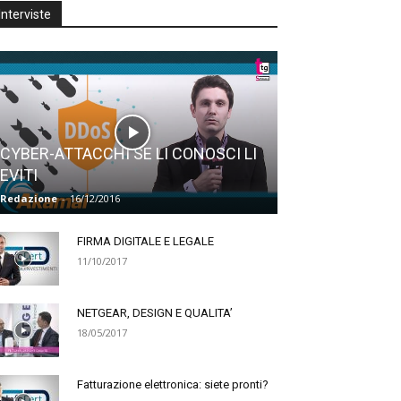
Interviste
CYBER-ATTACCHI SE LI CONOSCI LI
EVITI
Redazione
-
16/12/2016
FIRMA DIGITALE E LEGALE
11/10/2017
NETGEAR, DESIGN E QUALITA’
18/05/2017
Fatturazione elettronica: siete pronti?