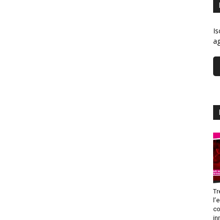
Is
ag
Tr
l’
co
in