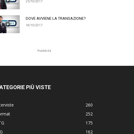
25/10/2017
DOVE AVVIENE LA TRANSAZIONE?
18/10/2017
Pubblicità
ATEGORIE PIÙ VISTE
terviste
260
ormat
252
TG
175
TG
162