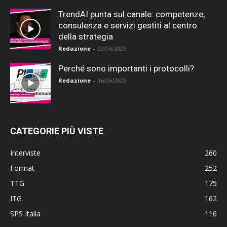
TrendAI punta sul canale: competenze,
consulenza e servizi gestiti al centro
della strategia
Redazione
-
29/06/2026
Perché sono importanti i protocolli?
Redazione
-
16/06/2026
CATEGORIE PIÙ VISTE
Interviste
260
Format
252
TTG
175
ITG
162
SPS Italia
116