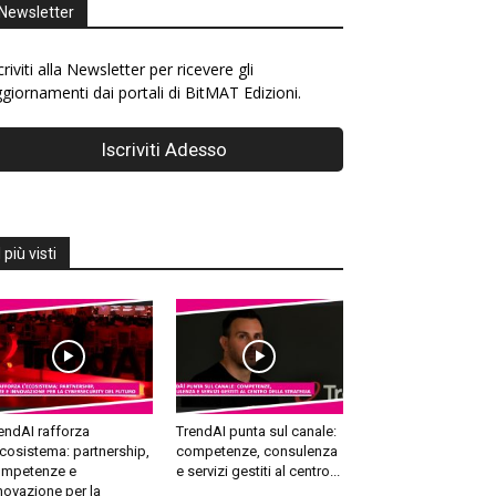
Newsletter
criviti alla Newsletter per ricevere gli
giornamenti dai portali di BitMAT Edizioni.
I più visti
endAI rafforza
TrendAI punta sul canale:
ecosistema: partnership,
competenze, consulenza
mpetenze e
e servizi gestiti al centro...
novazione per la