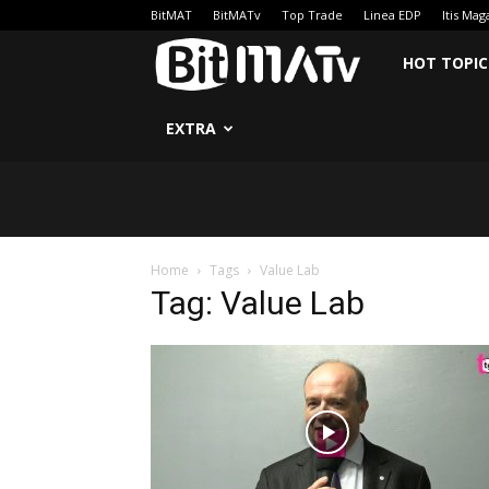
BitMAT
BitMATv
Top Trade
Linea EDP
Itis Mag
BitMATv
HOT TOPIC
EXTRA
Home
Tags
Value Lab
Tag: Value Lab