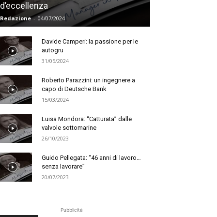
d’eccellenza
Redazione
-
04/07/2024
Davide Camperi: la passione per le
autogru
31/05/2024
Roberto Parazzini: un ingegnere a
capo di Deutsche Bank
15/03/2024
Luisa Mondora: “Catturata” dalle
valvole sottomarine
26/10/2023
Guido Pellegata: “46 anni di lavoro…
senza lavorare”
20/07/2023
Pubblicità