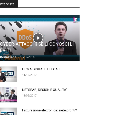
Interviste
CYBER-ATTACCHI SE LI CONOSCI LI
EVITI
Redazione
-
16/12/2016
FIRMA DIGITALE E LEGALE
11/10/2017
NETGEAR, DESIGN E QUALITA’
18/05/2017
Fatturazione elettronica: siete pronti?