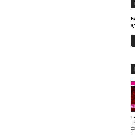
Is
ag
Tr
l’
co
in