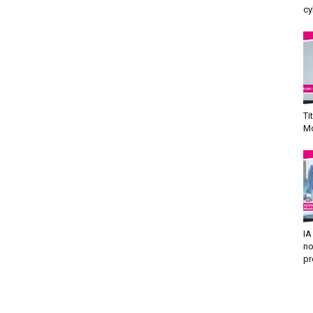
cy
Ti
Mo
IA
no
pr