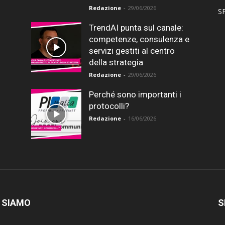
Redazione
-
29/06/2026
SP
TrendAI punta sul canale:
competenze, consulenza e
servizi gestiti al centro
della strategia
Redazione
-
29/06/2026
Perché sono importanti i
protocolli?
Redazione
-
16/06/2026
 SIAMO
S