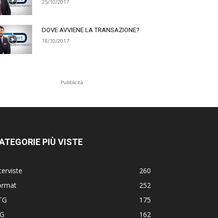
25/10/2017
DOVE AVVIENE LA TRANSAZIONE?
18/10/2017
Pubblicità
ATEGORIE PIÙ VISTE
terviste
260
ormat
252
TG
175
TG
162