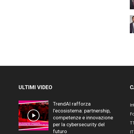
ULTIMI VIDEO
C
TrendAI rafforza
In
l’ecosistema: partnership,
F
competenze e innovazione
T
per la cybersecurity del
futuro
I