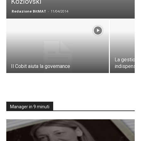
Kozlovski
Redazione BitMAT
-
11/04/2014
La gestione
Il Cobit aiuta la governance
indispensab
Manager in 9 minuti