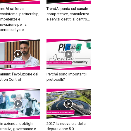
endAI rafforza
TrendAI punta sul canale:
ecosistema: partnership,
competenze, consulenza
mpetenze e
e servizi gestiti al centro...
novazione per la
bersecurity del...
tanium: l’evoluzione del
Perché sono importanti i
tion Control
protocolli?
 in azienda: obblighi
2027: la nuova era della
rmativi, governance e
depurazione 5.0