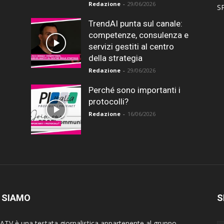
Redazione
-
29/06/2026
SP
TrendAI punta sul canale:
competenze, consulenza e
servizi gestiti al centro
della strategia
Redazione
-
29/06/2026
Perché sono importanti i
protocolli?
Redazione
-
16/06/2026
 SIAMO
S
ATV è una testata giornalistica appartenente al gruppo