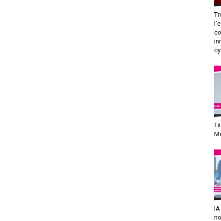
Tr
l’
co
in
cy
Ti
Mo
IA
no