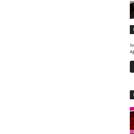
Is
ag