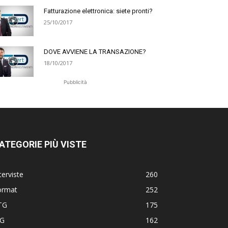
Fatturazione elettronica: siete pronti?
25/10/2017
DOVE AVVIENE LA TRANSAZIONE?
18/10/2017
Pubblicità
ATEGORIE PIÙ VISTE
terviste
260
ormat
252
TG
175
TG
162