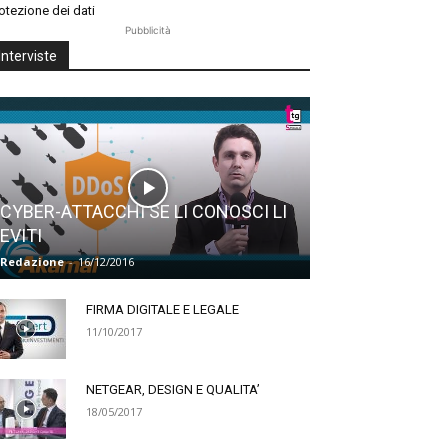
otezione dei dati
Pubblicità
Interviste
CYBER-ATTACCHI SE LI CONOSCI LI
EVITI
Redazione
-
16/12/2016
FIRMA DIGITALE E LEGALE
11/10/2017
NETGEAR, DESIGN E QUALITA’
18/05/2017