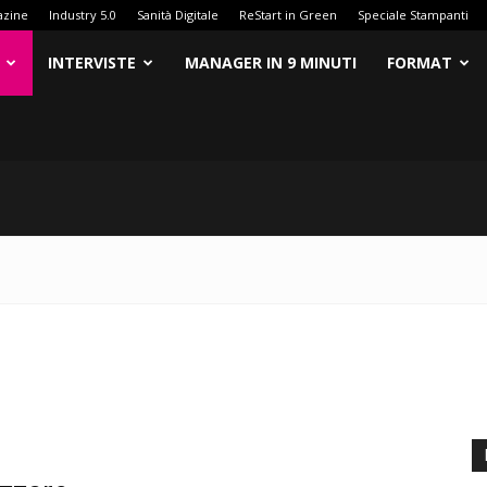
azine
Industry 5.0
Sanità Digitale
ReStart in Green
Speciale Stampanti
INTERVISTE
MANAGER IN 9 MINUTI
FORMAT