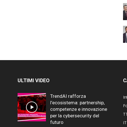
ULTIMI VIDEO
C
TrendAI rafforza
In
l’ecosistema: partnership,
F
competenze e innovazione
T
per la cybersecurity del
futuro
I