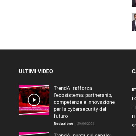
ULTIMI VIDEO
C
TrendAI rafforza
In
l’ecosistema: partnership,
F
competenze e innovazione
T
per la cybersecurity del
futuro
I
Redazione
-
29/06/2026
SP
TrendAI punta sul canale: