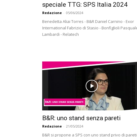
speciale TTG: SPS Italia 2024
Redazione
-
05/06/2024
Benedetta Aliai Torres - B&R Daniel Carnino - Exor
International Fabrizio di Stasio - Bonfiglioli Pasqual
Lambardi - Relatech
B&R: uno stand senza pareti
Redazione
-
21/05/2024
B&R si propone a SPS con uno stand privo di pareti