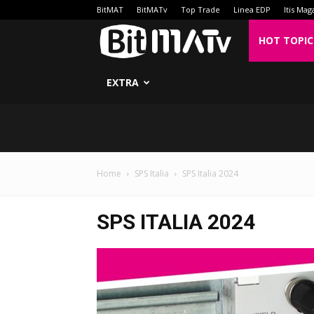
BitMAT
BitMATv
Top Trade
Linea EDP
Itis Mag
BitMATv
HOT TOPIC
EXTRA
Home
SPS Italia
SPS Italia 2024
SPS ITALIA 2024