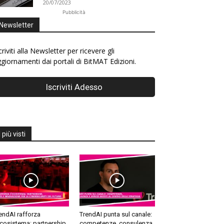
20/07/2023
Pubblicità
Newsletter
criviti alla Newsletter per ricevere gli
giornamenti dai portali di BitMAT Edizioni.
I più visti
endAI rafforza
TrendAI punta sul canale:
ecosistema: partnership,
competenze, consulenza