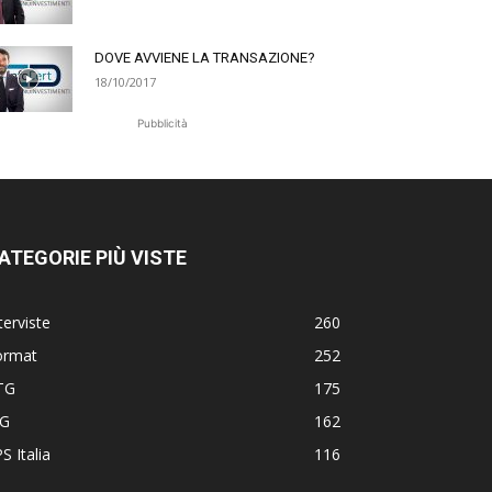
DOVE AVVIENE LA TRANSAZIONE?
18/10/2017
Pubblicità
ATEGORIE PIÙ VISTE
terviste
260
ormat
252
TG
175
TG
162
S Italia
116