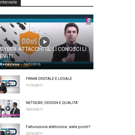
Interviste
CYBER-ATTACCHI SE LI CONOSCI LI
EVITI
Redazione
-
16/12/2016
FIRMA DIGITALE E LEGALE
11/10/2017
NETGEAR, DESIGN E QUALITA’
18/05/2017
Fatturazione elettronica: siete pronti?
25/10/2017