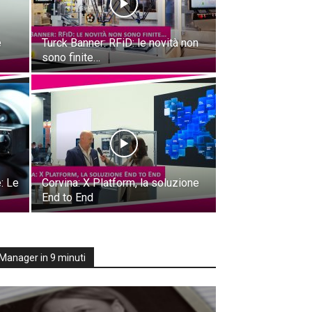
e
Turck Banner: RFiD: le novità non
sono finite…
: Le
Corvina: X Platform, la soluzione
End to End
Manager in 9 minuti