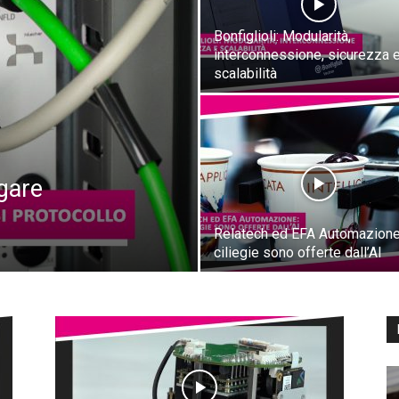
Bonfiglioli: Modularità,
interconnessione, sicurezza 
scalabilità
gare
Relatech ed EFA Automazione
ciliegie sono offerte dall’AI