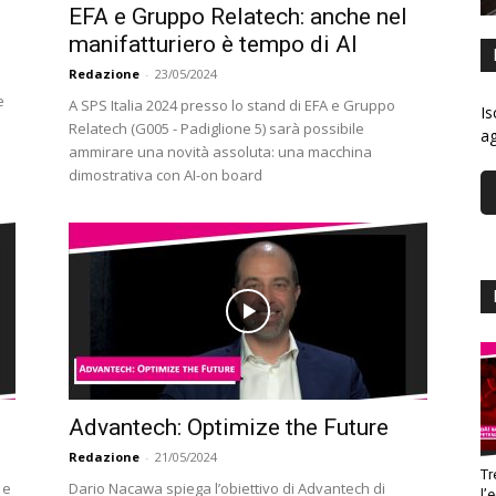
EFA e Gruppo Relatech: anche nel
manifatturiero è tempo di AI
Redazione
-
23/05/2024
e
A SPS Italia 2024 presso lo stand di EFA e Gruppo
Is
Relatech (G005 - Padiglione 5) sarà possibile
ag
ammirare una novità assoluta: una macchina
dimostrativa con AI-on board
Advantech: Optimize the Future
Redazione
-
21/05/2024
Tr
 e
Dario Nacawa spiega l’obiettivo di Advantech di
l’