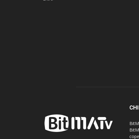
CHI
BitM
BitM
cope