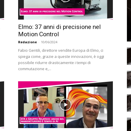
a
Elmo: 37 anni di precisione nel
Motion Control
Redazione
-
10/06/2024
Fabio Gentili, direttore vendite Europa di Elmo, ci
spiega come, grazie a queste innovazioni, è oggi
possibile ridurre drasticamente i tempi di
commutazione e,...