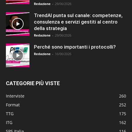
Redazione
-
29/06/2026
TrendAI punta sul canale: competenze,
consulenza e servizi gestiti al centro
della strategia
Redazione
-
29/06/2026
Perché sono importanti i protocolli?
Redazione
-
16/06/2026
CATEGORIE PIÙ VISTE
Interviste
260
Format
252
TTG
175
ITG
162
SPS Italia
116