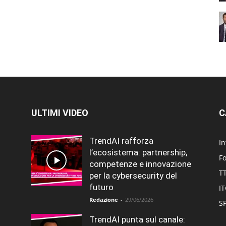
ULTIMI VIDEO
C
TrendAI rafforza
In
l’ecosistema: partnership,
F
competenze e innovazione
T
per la cybersecurity del
futuro
I
Redazione
-
29/06/2026
SP
TrendAI punta sul canale: