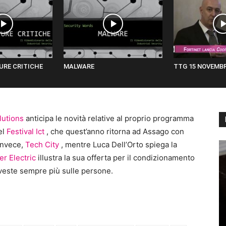
URE CRITICHE
MALWARE
TTG 15 NOVEMBR
lutions
anticipa le novità relative al proprio programma
el
Festival Ict
, che quest’anno ritorna ad Assago con
invece,
Tech City
, mentre Luca Dell’Orto spiega la
r Electric
illustra la sua offerta per il condizionamento
veste sempre più sulle persone.