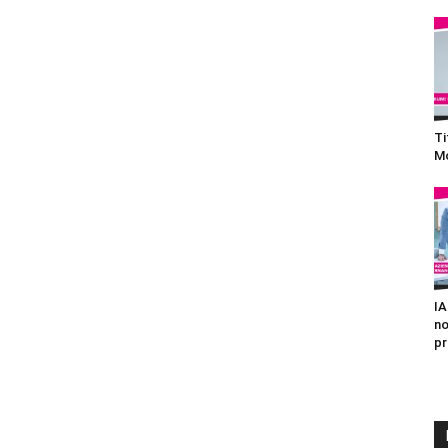
Ti
Mo
IA
no
pr