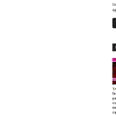
Is
ag
Tr
l’
pa
c
in
cy