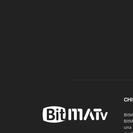
CHI
BitM
BitM
una 