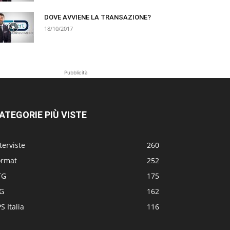
DOVE AVVIENE LA TRANSAZIONE?
18/10/2017
Pubblicità
ATEGORIE PIÙ VISTE
terviste
260
ormat
252
TG
175
TG
162
S Italia
116