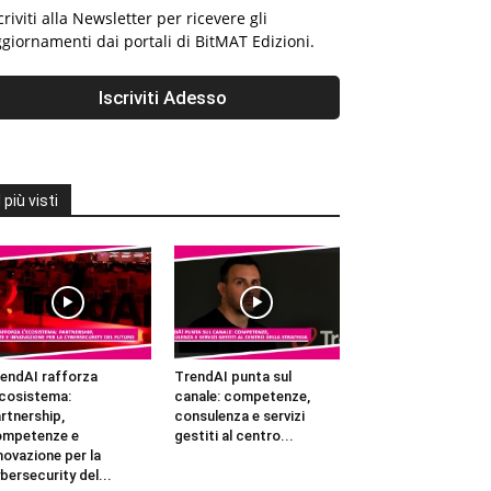
criviti alla Newsletter per ricevere gli
giornamenti dai portali di BitMAT Edizioni.
I più visti
endAI rafforza
TrendAI punta sul
ecosistema:
canale: competenze,
rtnership,
consulenza e servizi
ompetenze e
gestiti al centro...
novazione per la
bersecurity del...