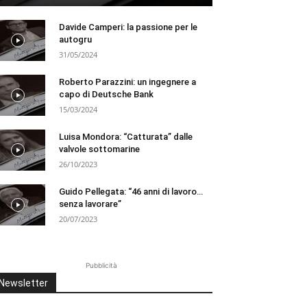
Davide Camperi: la passione per le
autogru
31/05/2024
Roberto Parazzini: un ingegnere a
capo di Deutsche Bank
15/03/2024
Luisa Mondora: “Catturata” dalle
valvole sottomarine
26/10/2023
Guido Pellegata: “46 anni di lavoro…
senza lavorare”
20/07/2023
Pubblicità
Newsletter