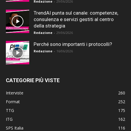
Redazione
-
29/06/2026
TrendAI punta sul canale: competenze,
consulenza e servizi gestiti al centro
della strategia
Redazione
-
29/06/2026
Perché sono importanti i protocolli?
Redazione
-
16/06/2026
CATEGORIE PIÙ VISTE
Interviste
260
Format
252
TTG
175
ITG
162
SPS Italia
116