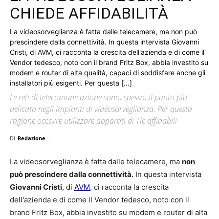
CHIEDE AFFIDABILITÀ
La videosorveglianza è fatta dalle telecamere, ma non può
prescindere dalla connettività. In questa intervista Giovanni
Cristi, di AVM, ci racconta la crescita dell'azienda e di come il
Vendor tedesco, noto con il brand Fritz Box, abbia investito su
modem e router di alta qualità, capaci di soddisfare anche gli
installatori più esigenti. Per questa […]
Le reti di telecomunicazione sono, spesso, il punto più
delicato negli impianti di videosorveglianza. Per questa
ragione occorre utilizzare apparati di Tlc affidabili
Di
Redazione
-
La videosorveglianza è fatta dalle telecamere, ma
non
può prescindere dalla connettività.
In questa intervista
Giovanni Cristi
, di
AVM
, ci racconta la crescita
dell'azienda e di come il Vendor tedesco, noto con il
brand Fritz Box, abbia investito su modem e router di alta