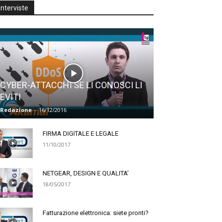
Interviste
CYBER-ATTACCHI SE LI CONOSCI LI
EVITI
Redazione
-
16/12/2016
FIRMA DIGITALE E LEGALE
11/10/2017
NETGEAR, DESIGN E QUALITA’
18/05/2017
Fatturazione elettronica: siete pronti?