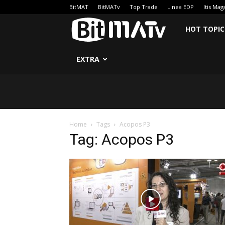
BitMAT
BitMATv
Top Trade
Linea EDP
Itis Mag
BitMATv
HOT TOPIC
EXTRA
Home
Tags
Acopos P3
Tag: Acopos P3