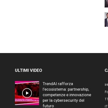
ULTIMI VIDEO
C
TrendAI rafforza
In
l’ecosistema: partnership,
F
competenze e innovazione
T
per la cybersecurity del
futuro
I