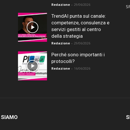
Redazione
-
29/06/2026
SP
TrendAI punta sul canale:
competenze, consulenza e
servizi gestiti al centro
della strategia
Redazione
-
29/06/2026
Perché sono importanti i
protocolli?
Redazione
-
16/06/2026
 SIAMO
S