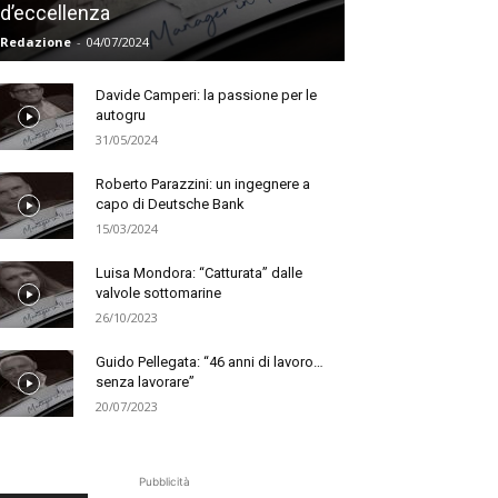
d’eccellenza
Redazione
-
04/07/2024
Davide Camperi: la passione per le
autogru
31/05/2024
Roberto Parazzini: un ingegnere a
capo di Deutsche Bank
15/03/2024
Luisa Mondora: “Catturata” dalle
valvole sottomarine
26/10/2023
Guido Pellegata: “46 anni di lavoro…
senza lavorare”
20/07/2023
Pubblicità