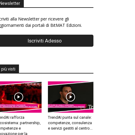
Newsletter
criviti alla Newsletter per ricevere gli
giornamenti dai portali di BitMAT Edizioni.
I più visti
endAI rafforza
TrendAI punta sul canale:
ecosistema: partnership,
competenze, consulenza
mpetenze e
e servizi gestiti al centro...
novazione per la