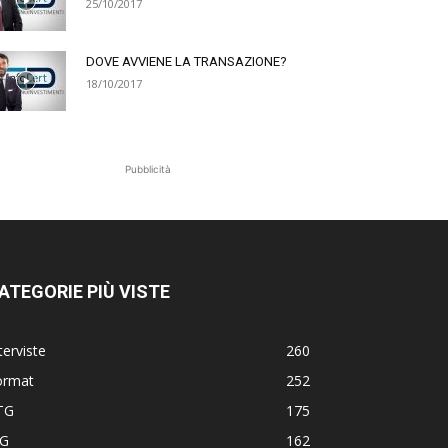
25/10/2017
DOVE AVVIENE LA TRANSAZIONE?
18/10/2017
Pubblicità
ATEGORIE PIÙ VISTE
terviste
260
ormat
252
TG
175
TG
162