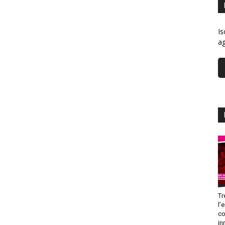
Is
ag
Tr
l’
co
in