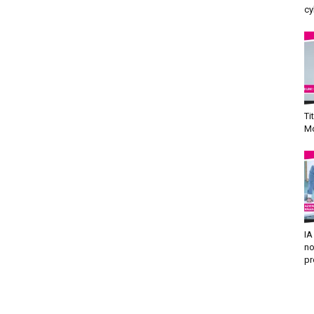
cy
Ti
Mo
IA
no
pr