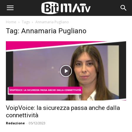
Home
Tags
Annamaria Pugliano
Tag: Annamaria Pugliano
VoipVoice: la sicurezza passa anche dalla
connettività
Redazione
-
05/12/2023