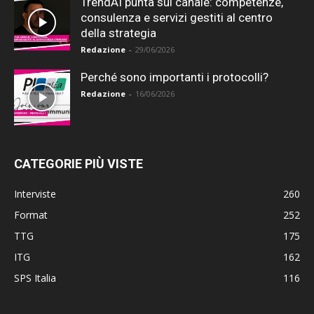
TrendAI punta sul canale: competenze,
consulenza e servizi gestiti al centro
della strategia
Redazione
-
29/06/2026
Perché sono importanti i protocolli?
Redazione
-
16/06/2026
CATEGORIE PIÙ VISTE
Interviste
260
Format
252
TTG
175
ITG
162
SPS Italia
116