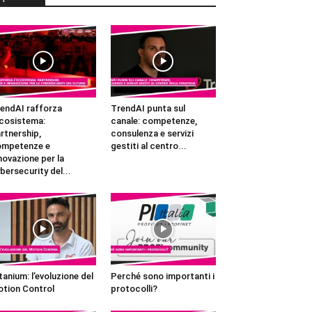
endAI rafforza
TrendAI punta sul
ecosistema:
canale: competenze,
rtnership,
consulenza e servizi
ompetenze e
gestiti al centro...
novazione per la
bersecurity del...
tanium: l’evoluzione del
Perché sono importanti i
tion Control
protocolli?