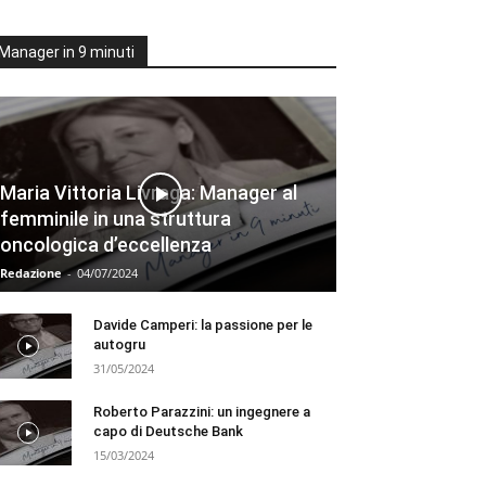
Manager in 9 minuti
Maria Vittoria Livraga: Manager al
femminile in una struttura
oncologica d’eccellenza
Redazione
-
04/07/2024
Davide Camperi: la passione per le
autogru
31/05/2024
Roberto Parazzini: un ingegnere a
capo di Deutsche Bank
15/03/2024