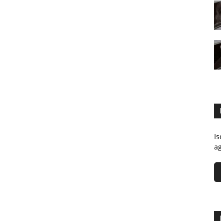
Is
ag