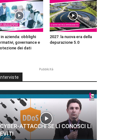
 in azienda: obblighi
2027: la nuova era della
rmativi, governance e
depurazione 5.0
otezione dei dati
Pubblicità
Interviste
CYBER-ATTACCHI SE LI CONOSCI LI
EVITI