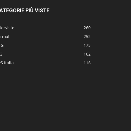
ATEGORIE PIÙ VISTE
terviste
260
ormat
252
TG
175
TG
162
S Italia
116