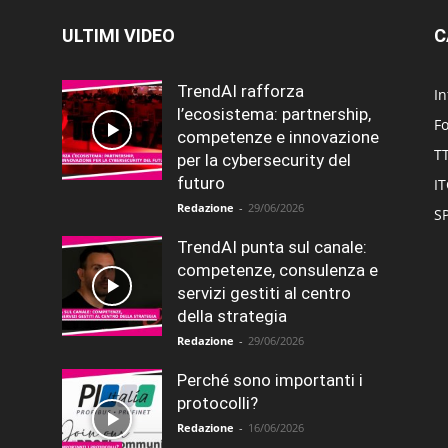
ULTIMI VIDEO
C
TrendAI rafforza
In
l’ecosistema: partnership,
F
competenze e innovazione
T
per la cybersecurity del
futuro
I
Redazione
-
29/06/2026
SP
TrendAI punta sul canale:
competenze, consulenza e
servizi gestiti al centro
della strategia
Redazione
-
29/06/2026
Perché sono importanti i
protocolli?
Redazione
-
16/06/2026