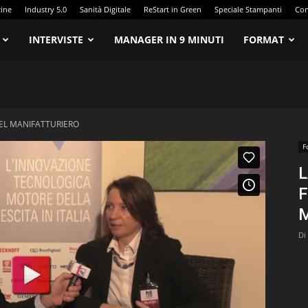
zine
Industry 5.0
Sanità Digitale
ReStart in Green
Speciale Stampanti
Con
INTERVISTE
MANAGER IN 9 MINUTI
FORMAT
DEL MANIFATTURIERO
F
L
F
Di