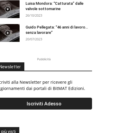
Luisa Mondora: “Catturata” dalle
valvole sottomarine
26/10/2023
Guido Pellegata: “46 anni di lavoro…
senza lavorare”
20/07/2023
Pubblicità
Newsletter
criviti alla Newsletter per ricevere gli
giornamenti dai portali di BitMAT Edizioni.
I più visti