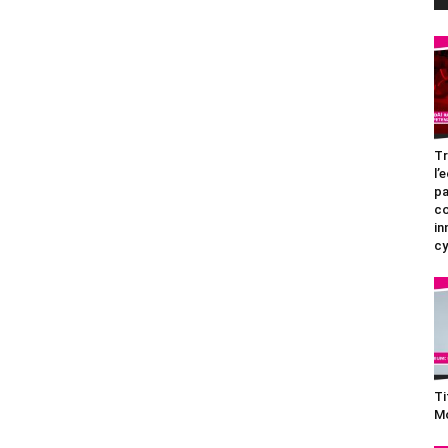
Tr
l’
pa
c
in
cy
Ti
Mo