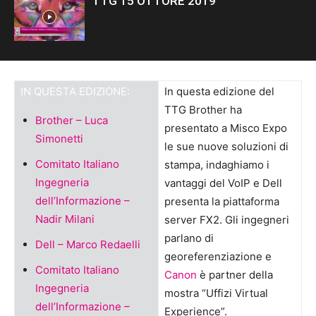
TTG 15 OTTORE 2019
IN QUESTA EDIZIONE:
In questa edizione del
TTG Brother ha
Brother – Luca
presentato a Misco Expo
Simonetti
le sue nuove soluzioni di
Comitato Italiano
stampa, indaghiamo i
Ingegneria
vantaggi del VoIP e Dell
dell’Informazione –
presenta la piattaforma
Nadir Milani
server FX2. Gli ingegneri
parlano di
Dell – Marco Redaelli
georeferenziazione e
Comitato Italiano
Canon
è partner della
Ingegneria
mostra “Uffizi Virtual
dell’Informazione –
Experience”.