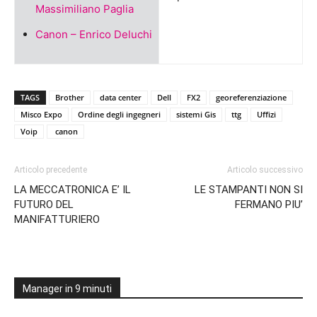
Massimiliano Paglia
Canon – Enrico Deluchi
TAGS
Brother
data center
Dell
FX2
georeferenziazione
Misco Expo
Ordine degli ingegneri
sistemi Gis
ttg
Uffizi
Voip
canon
Articolo precedente
Articolo successivo
LA MECCATRONICA E’ IL
LE STAMPANTI NON SI
FUTURO DEL
FERMANO PIU’
MANIFATTURIERO
Manager in 9 minuti