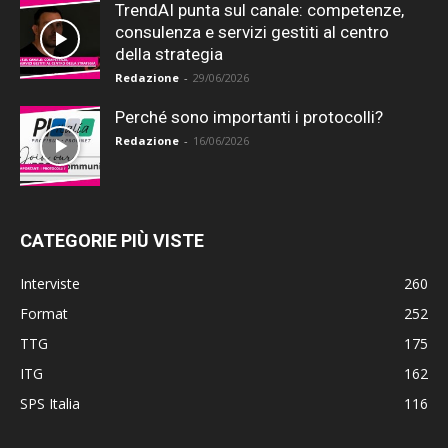
TrendAI punta sul canale: competenze,
consulenza e servizi gestiti al centro
della strategia
Redazione
-
29/06/2026
Perché sono importanti i protocolli?
Redazione
-
16/06/2026
CATEGORIE PIÙ VISTE
Interviste
260
Format
252
TTG
175
ITG
162
SPS Italia
116