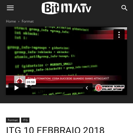
Home
Format
Format
ITG
ITG 10 FEBBRAIO 2018