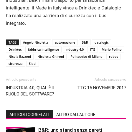
industriali, B&R firma il trasporto per la fabbrica
intelligente, il Made in Italy vince a Drinktec e Datalogic
ha realizzato una barriera di sicurezza con il bus
integrato.
TAGS
Angelo Nicoletta
automazione
B&R
datalogic
Drinktec
fabbrica intelligence
Industry 4.0
ITG
Mario Polino
Nicola Bazzoni
Nicoletta Ghironi
Politecnico di Milano
robot
sicurezza
Sidel
Articolo precedente
Articolo successivo
INDUSTRIA 4.0, QUAL È IL
TTG 15 NOVEMBRE 2017
RUOLO DEL SOFTWARE?
ARTICOLI CORRELATI
ALTRO DALL'AUTORE
B&R: uno stand senza pareti