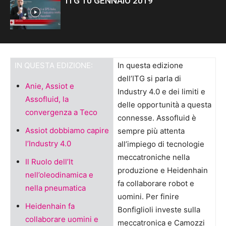
ITG 10 GENNAIO 2019
IN QUESTA EDIZIONE:
In questa edizione
dell’ITG si parla di
Anie, Assiot e
Industry 4.0 e dei limiti e
Assofluid, la
delle opportunità a questa
convergenza a Teco
connesse. Assofluid è
Assiot dobbiamo capire
sempre più attenta
l’Industry 4.0
all’impiego di tecnologie
meccatroniche nella
Il Ruolo dell’It
produzione e Heidenhain
nell’oleodinamica e
fa collaborare robot e
nella pneumatica
uomini. Per finire
Heidenhain fa
Bonfiglioli investe sulla
collaborare uomini e
meccatronica e Camozzi