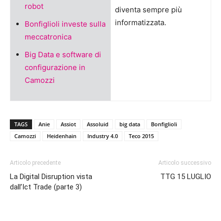
robot
diventa sempre più
informatizzata.
Bonfiglioli investe sulla
meccatronica
Big Data e software di
configurazione in
Camozzi
TAGS
Anie
Assiot
Assoluid
big data
Bonfiglioli
Camozzi
Heidenhain
Industry 4.0
Teco 2015
Articolo precedente
Articolo successivo
La Digital Disruption vista
TTG 15 LUGLIO
dall’Ict Trade (parte 3)