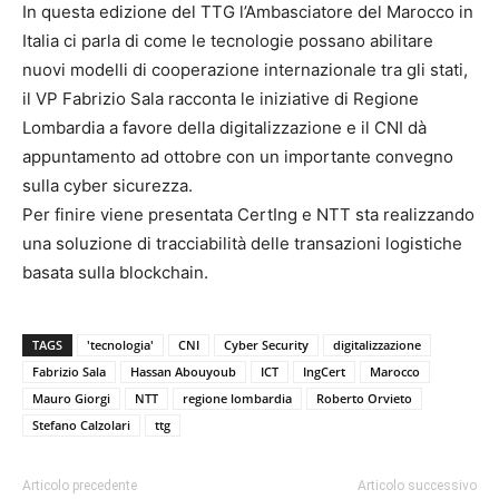
In questa edizione del TTG l’Ambasciatore del Marocco in
Italia ci parla di come le tecnologie possano abilitare
nuovi modelli di cooperazione internazionale tra gli stati,
il VP Fabrizio Sala racconta le iniziative di Regione
Lombardia a favore della digitalizzazione e il CNI dà
appuntamento ad ottobre con un importante convegno
sulla cyber sicurezza.
Per finire viene presentata CertIng e NTT sta realizzando
una soluzione di tracciabilità delle transazioni logistiche
basata sulla blockchain.
TAGS
'tecnologia'
CNI
Cyber Security
digitalizzazione
Fabrizio Sala
Hassan Abouyoub
ICT
IngCert
Marocco
Mauro Giorgi
NTT
regione lombardia
Roberto Orvieto
Stefano Calzolari
ttg
Articolo precedente
Articolo successivo