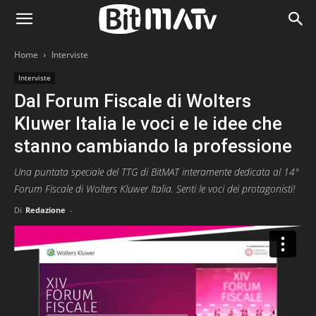
Home
Interviste
Interviste
Dal Forum Fiscale di Wolters
Kluwer Italia le voci e le idee che
stanno cambiando la professione
Una puntata speciale del TTG di BitMAT interamente dedicata al 14°
Forum Fiscale di Wolters Kluwer Italia. Senti le voci dei protagonisti!
Di
Redazione
-