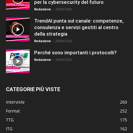
per la cybersecurity del futuro
Redazione
-
29/06/2026
TrendAI punta sul canale: competenze,
consulenza e servizi gestiti al centro
della strategia
Redazione
-
29/06/2026
Perché sono importanti i protocolli?
Redazione
-
16/06/2026
CATEGORIE PIÙ VISTE
Interviste
260
Format
252
TTG
175
ITG
162