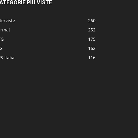
ATEGORIE PIÙ VISTE
terviste
260
ormat
252
TG
175
TG
162
S Italia
116