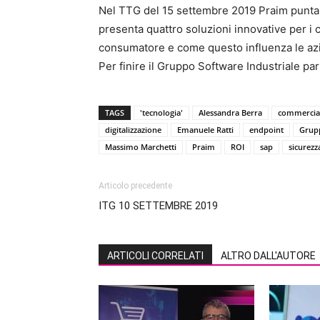
Nel TTG del 15 settembre 2019 Praim punta 
presenta quattro soluzioni innovative per i 
consumatore e come questo influenza le az
Per finire il Gruppo Software Industriale parl
TAGS
'tecnologia'
Alessandra Berra
commercial
digitalizzazione
Emanuele Ratti
endpoint
Grupp
Massimo Marchetti
Praim
ROI
sap
sicurezz
Articolo precedente
ITG 10 SETTEMBRE 2019
ARTICOLI CORRELATI
ALTRO DALL'AUTORE