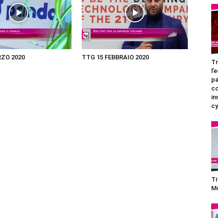
RZO 2020
TTG 15 FEBBRAIO 2020
Tr
l’
pa
c
in
cy
Ti
Mo