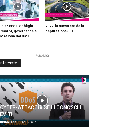
 in azienda: obblighi
2027: la nuova era della
rmativi, governance e
depurazione 5.0
otezione dei dati
Pubblicità
Interviste
CYBER-ATTACCHI SE LI CONOSCI LI
EVITI
Redazione
-
16/12/2016