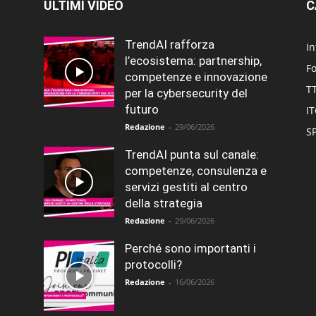
ULTIMI VIDEO
C
TrendAI rafforza
In
l’ecosistema: partnership,
F
competenze e innovazione
T
per la cybersecurity del
futuro
I
Redazione
-
29/06/2026
SP
TrendAI punta sul canale:
competenze, consulenza e
servizi gestiti al centro
della strategia
Redazione
-
29/06/2026
Perché sono importanti i
protocolli?
Redazione
-
16/06/2026