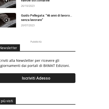
valvole sottomarine
26/10/2023
Guido Pellegata: “46 anni di lavoro…
senza lavorare”
20/07/2023
Pubblicità
Newsletter
criviti alla Newsletter per ricevere gli
giornamenti dai portali di BitMAT Edizioni.
I più visti