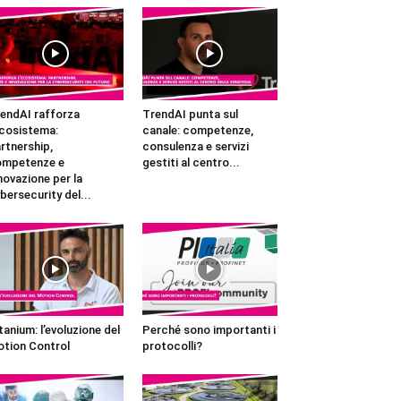
endAI rafforza
TrendAI punta sul
ecosistema:
canale: competenze,
rtnership,
consulenza e servizi
ompetenze e
gestiti al centro...
novazione per la
bersecurity del...
tanium: l’evoluzione del
Perché sono importanti i
tion Control
protocolli?