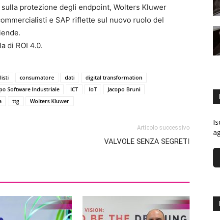
sulla protezione degli endpoint, Wolters Kluwer
commercialisti e SAP riflette sul nuovo ruolo del
iende.
a di ROI 4.0.
isti
consumatore
dati
digital transformation
o Software Industriale
ICT
IoT
Jacopo Bruni
a
ttg
Wolters Kluwer
Is
Articolo successivo
ag
VALVOLE SENZA SEGRETI